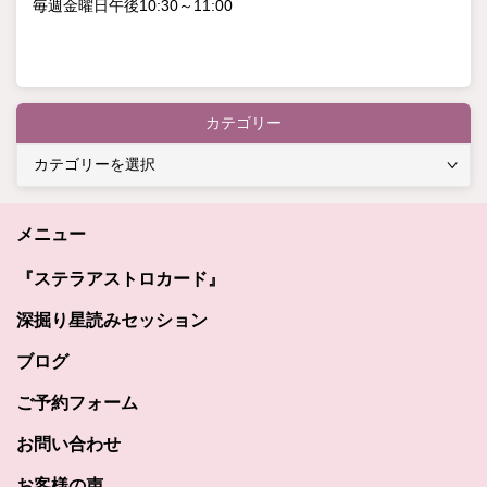
毎週金曜日午後10:30～11:00
カテゴリー
カ
テ
ゴ
メニュー
リ
ー
『ステラアストロカード』
深掘り星読みセッション
ブログ
ご予約フォーム
お問い合わせ
お客様の声