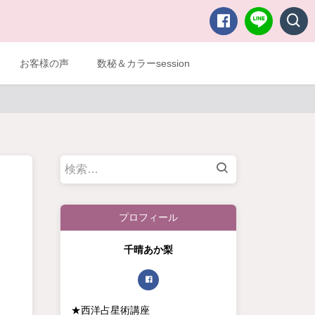
お客様の声
数秘＆カラーsession
検
索:
プロフィール
千晴あか梨
★西洋占星術講座