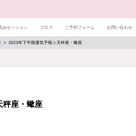
読みセッション
ブログ
ご予約フォーム
お問い合わせ
報
2023年下半期運気予報☆天秤座・蠍座
天秤座・蠍座