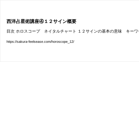
西洋占星術講座④１２サイン概要
目次 ホロスコープ ネイタルチャート １２サインの基本の意味 キーワ
https://sakura-feelsease.com/horoscope_12/