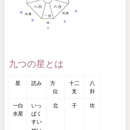
九つの星とは
星
読み
方
十二
八
位
支
卦
一白
いっ
北
子
坎
水星
ぱく
すい
せい