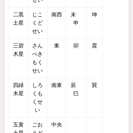
二黒
じこ
南西
未
坤
土星
くど
申
せい
三碧
さん
東
卯
震
木星
ぺき
もく
せい
四緑
しろ
南東
辰
巽
木星
くも
巳
くせ
い
五黄
ごお
中央
土星
うど