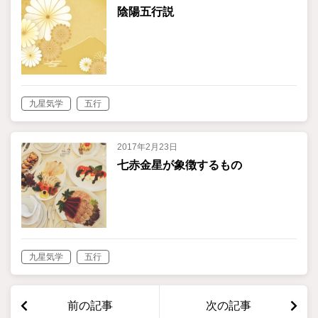
陰陽五行説
九星気学
五行
2017年2月23日
七赤金星が象徴するもの
九星気学
五行
前の記事
次の記事