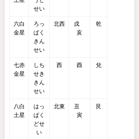
せい
六白
ろっ
北西
戌
乾
金星
ぱく
亥
きん
せい
七赤
しち
西
酉
兌
金星
せき
きん
せい
八白
はっ
北東
丑
艮
土星
ぱく
寅
どせ
い