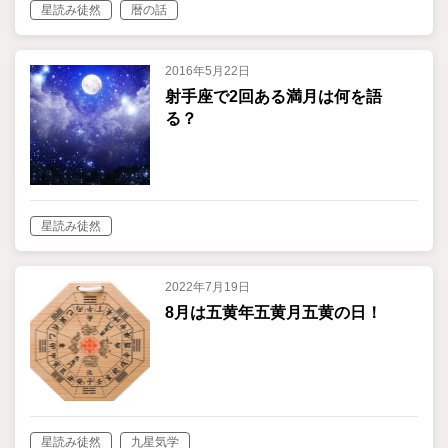
星読み徒然
暦の話
2016年5月22日
射手座で2回ある満月は何を語
る？
星読み徒然
2022年7月19日
8月は五黄年五黄月五黄の日！
星読み徒然
九星気学