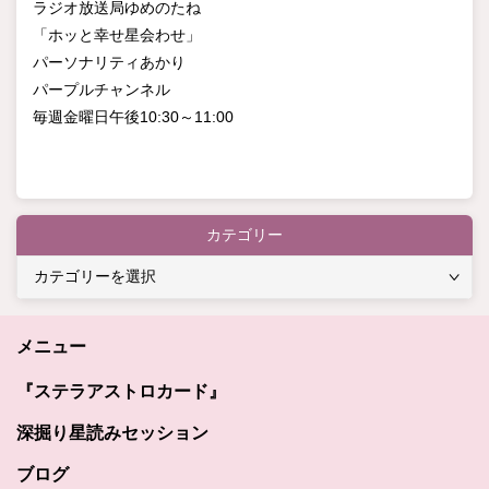
ラジオ放送局ゆめのたね
「ホッと幸せ星会わせ」
パーソナリティあかり
パープルチャンネル
毎週金曜日午後10:30～11:00
カテゴリー
カ
テ
ゴ
メニュー
リ
ー
『ステラアストロカード』
深掘り星読みセッション
ブログ